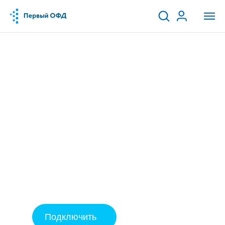
Синхронизация
с 1С
Облегчает работу по загрузке
данных из онлайн-касс в 1С.
Умеет автоматически загружать
продажи и кассовые документы
в вашу учётную систему
Подключить