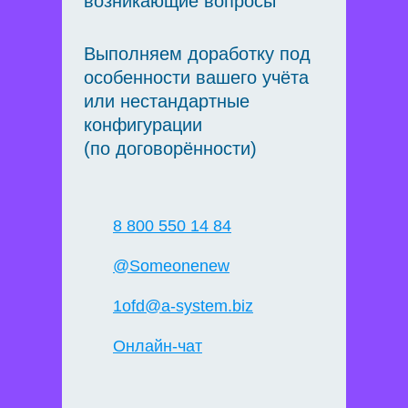
возникающие вопросы
Выполняем доработку под
особенности вашего учёта
или нестандартные
конфигурации
(по договорённости)
8 800 550 14 84
@Someonenew
1ofd@a-system.biz
Онлайн-чат